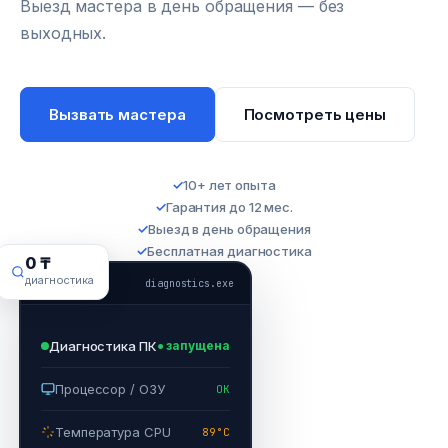
Выезд мастера в день обращения — без
выходных.
Вызвать мастера
Посмотреть цены
✓
10+ лет опыта
✓
Гарантия до 12 мес.
✓
Выезд в день обращения
✓
Бесплатная диагностика
0 ₸
диагностика
diagnostics.exe
Диагностика ПК
● запущена
Процессор / ОЗУ
OK
Температура CPU
89°C